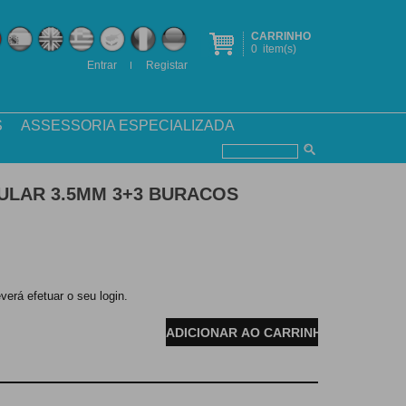
CARRINHO
0
item(s)
Entrar
Registar
S
ASSESSORIA ESPECIALIZADA
ULAR 3.5MM 3+3 BURACOS
verá efetuar o seu login.