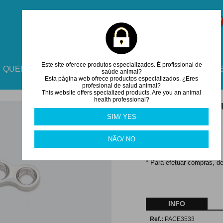
Este site oferece produtos especializados. É profissional de
QUEM SOMOS
COMO ENCOMENDAR
DESCARGA
saúde animal?
Esta página web ofrece productos especializados. ¿Eres
profesional de salud animal?
This website offers specialized products. Are you an animal
health professional?
PLACA ACETAB
SIM/ YES
44.00
€
NÃO/ NO
Nota:
* Para efetuar compras, de
INFO
Ref.:
PACE3533