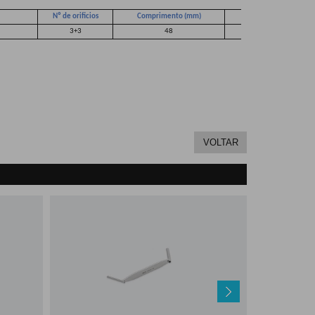
Nº de orificios
Comprimento (mm)
Largura (mm)
3+3
48
8