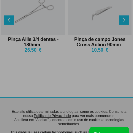
Pinça Allis 3/4 dentes -
Pinça de campo Jones
180mm
..
Cross Action 90mm
..
26.50
€
10.50
€
INFORMAÇÕES
APOIO AO CLIENTE
Este site utiliza determinadas tecnologias, como os cookies. Consulte a
Aviso Legal
Cuidado com o material
nossa
Política de Privacidade
para ver mais pormenores.
Ao clicar em "Aceitar", concorda com o uso de cookies e tecnologias
Recursos Humanos
Encomendas & Pagamentos
semelhantes.
Termos e Condições
Envio
Política de Privacidade
Trocas & Devoluções
This website uses certain technologies, such as cookies. See our
Privacy