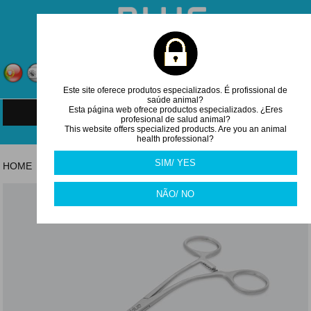
CARRINHO
0
item(s)
Este site oferece produtos especializados. É profissional de
Entrar
Registar
saúde animal?
Esta página web ofrece productos especializados. ¿Eres
MENU
profesional de salud animal?
This website offers specialized products. Are you an animal
health professional?
SIM/ YES
HOME
TECIDOS MOLES - INSTRUMENTAL
/
NÃO/ NO