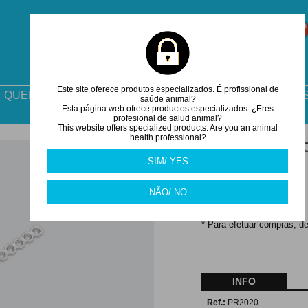
Este site oferece produtos especializados. É profissional de
QUEM SOMOS
COMO ENCOMENDAR
DESCARGA
saúde animal?
Esta página web ofrece productos especializados. ¿Eres
profesional de salud animal?
This website offers specialized products. Are you an animal
health professional?
PLACA DE REC
SIM/ YES
68.50
€
NÃO/ NO
Nota:
* Para efetuar compras, de
INFO
Ref.:
PR2020