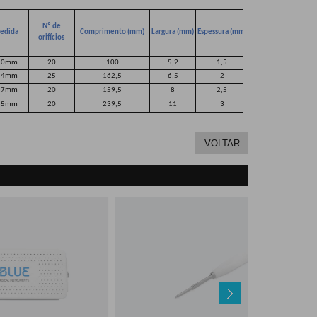
Nº de
edida
Comprimento (mm)
Largura (mm)
Espessura (mm)
orifícios
.0mm
20
100
5,2
1,5
.4mm
25
162,5
6,5
2
.7mm
20
159,5
8
2,5
.5mm
20
239,5
11
3