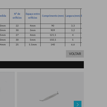
Nº de
Espaço entre
edida
Comprimento (mm)
Largura (mm)
Espessura (mm)
orifícios
orifícios
.0mm
22
4mm
90
3,3
1,2
.0mm
30
3mm
909
3,2
1,2
.5mm
27
4mm
121,5
4
1,2
.0mm
30
5mm
150,5
5
1,2
.4mm
25
5.5mm
140
6,6
1,5
.7mm
25
6 mm
150
6
2
.5mm
20
7mm
150
8
2,5