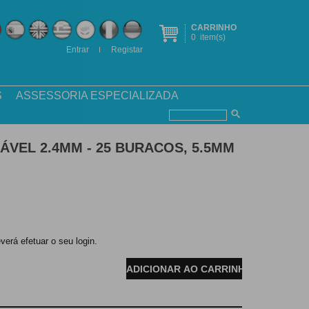
CARRINHO
0
item(s)
Entrar
Registar
S
ASSESSORIA ESPECIALIZADA
VEL 2.4MM - 25 BURACOS, 5.5MM
verá efetuar o seu login.