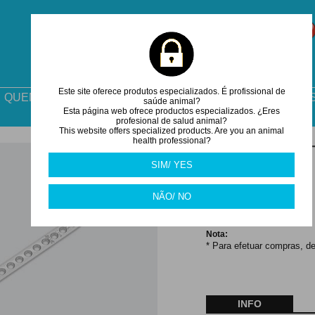
Este site oferece produtos especializados. É profissional de
QUEM SOMOS
COMO ENCOMENDAR
DESCARGA
saúde animal?
Esta página web ofrece productos especializados. ¿Eres
profesional de salud animal?
This website offers specialized products. Are you an animal
health professional?
PLACA RECORTÁ
ESPAÇO
SIM/ YES
73.00
€
NÃO/ NO
Nota:
* Para efetuar compras, de
INFO