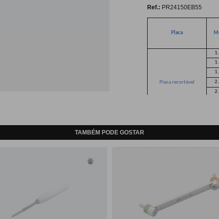
Ref.:
PR24150EB55
Placa
M
1
1
1
2
Placa recortável
2
2
3
TAMBÉM PODE GOSTAR