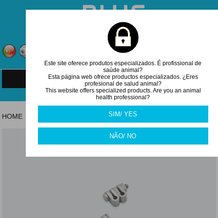
CARRINHO
0
item(s)
Este site oferece produtos especializados. É profissional de
Entrar
Registar
saúde animal?
Esta página web ofrece productos especializados. ¿Eres
MENU
profesional de salud animal?
This website offers specialized products. Are you an animal
health professional?
SIM/ YES
HOME
FIXAÇÃO E CERCLAGE
/
NÃO/ NO