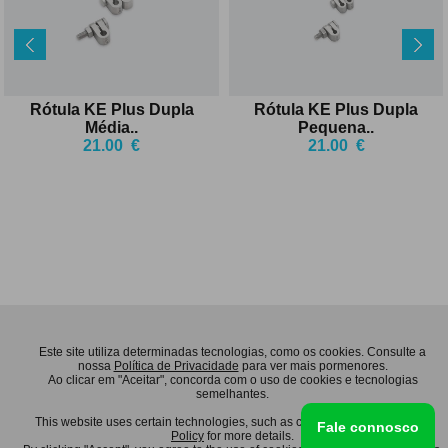
Rótula KE Plus Dupla
Rótula KE Plus Dupla
Média
..
Pequena
..
21.00
€
21.00
€
INFORMAÇÕES
APOIO AO CLIENTE
Este site utiliza determinadas tecnologias, como os cookies. Consulte a
Aviso Legal
Cuidado com o material
nossa
Política de Privacidade
para ver mais pormenores.
Ao clicar em "Aceitar", concorda com o uso de cookies e tecnologias
Recursos Humanos
Encomendas & Pagamentos
semelhantes.
Termos e Condições
Envio
Política de Privacidade
This website uses certain technologies, such as cookies. See our
Trocas & Devoluções
Privacy
Fale connosco
Policy
for more details.
Contactos
Livro de Reclamações