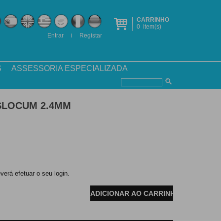
CARRINHO
0
item(s)
Entrar
Registar
S
ASSESSORIA ESPECIALIZADA
SLOCUM 2.4MM
verá efetuar o seu login.