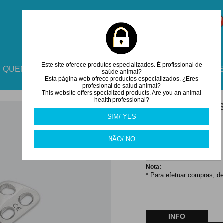
Este site oferece produtos especializados. É profissional de
QUEM SOMOS
COMO ENCOMENDAR
DESCARGA
saúde animal?
Esta página web ofrece productos especializados. ¿Eres
profesional de salud animal?
This website offers specialized products. Are you an animal
health professional?
PLACAS TPLO 
SIM/ YES
49.90
€
NÃO/ NO
Tamanho:
Nota:
* Para efetuar compras, de
INFO